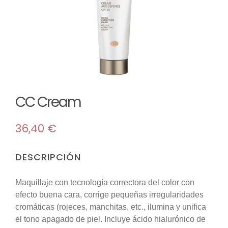
TIENDA
Maquillaje
MI CUENTA
Mascarillas
Room sprays
CC Cream
36,40
€
Solar
DESCRIPCIÓN
Reed difusores
Maquillaje con tecnología correctora del color con
efecto buena cara, corrige pequeñas irregularidades
Velas
cromáticas (rojeces, manchitas, etc., ilumina y unifica
el tono apagado de piel. Incluye ácido hialurónico de