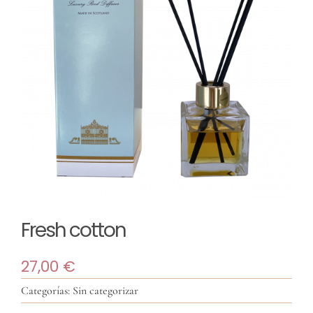
TIENDA
Maquillaje
MI CUENTA
Mascarillas
Room sprays
Solar
Fresh cotton
Reed difusores
27,00
€
Velas
Categorías:
Sin categorizar