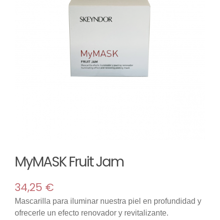
TIENDA
Maquillaje
MI CUENTA
Mascarillas
Room sprays
Solar
MyMASK Fruit Jam
Reed difusores
34,25
€
Velas
Mascarilla para iluminar nuestra piel en profundidad y
ofrecerle un efecto renovador y revitalizante.