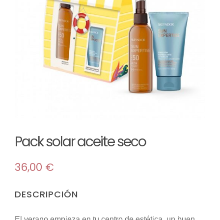
TIENDA
Maquillaje
MI CUENTA
Mascarillas
Room sprays
Solar
Pack solar aceite seco
Reed difusores
36,00
€
Velas
DESCRIPCIÓN
El verano empieza en tu centro de estética, un buen