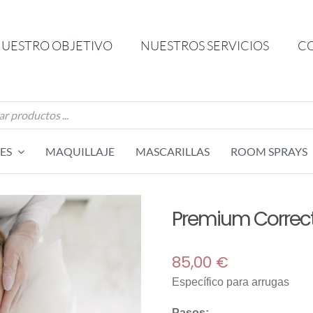
UESTRO OBJETIVO
NUESTROS SERVICIOS
C
da
os
ES
MAQUILLAJE
MASCARILLAS
ROOM SPRAYS
Premium Correct
85,00
€
Específico para arrugas
Pasos: