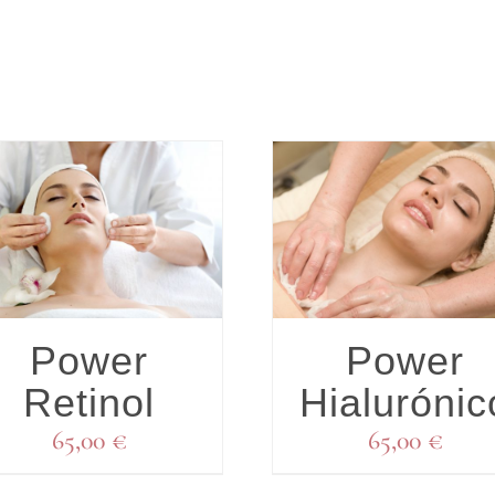
DETALLES
DETALLE
Power
Power
Retinol
Hialurónic
65,00
€
65,00
€