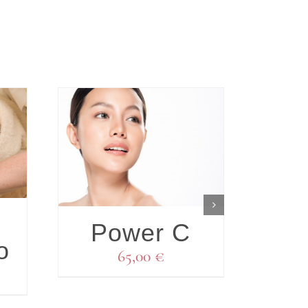
DETALLES
S
P
Power C
o
65,00
€