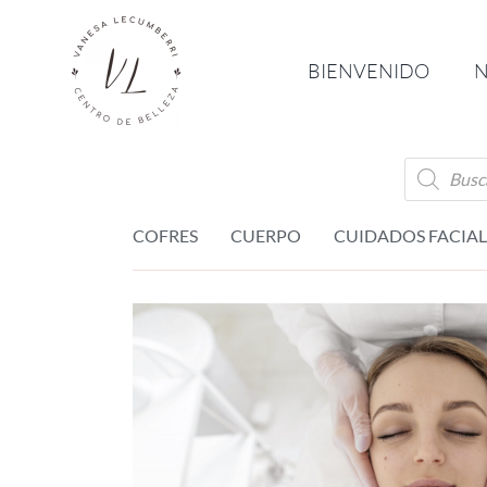
Saltar
al
BIENVENIDO
N
contenido
Búsque
de
product
COFRES
CUERPO
CUIDADOS FACIAL