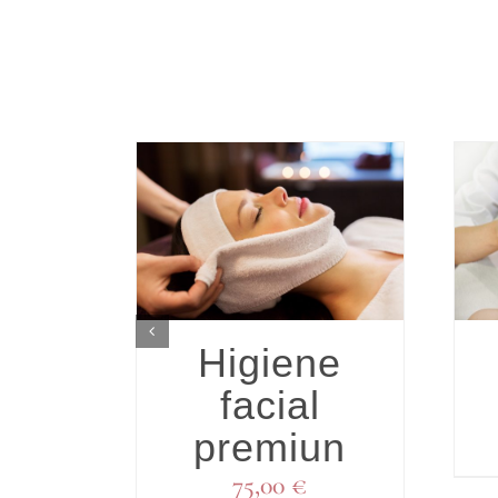
ALLES
DETALLES
Higiene
facial
premiun
75,00
€