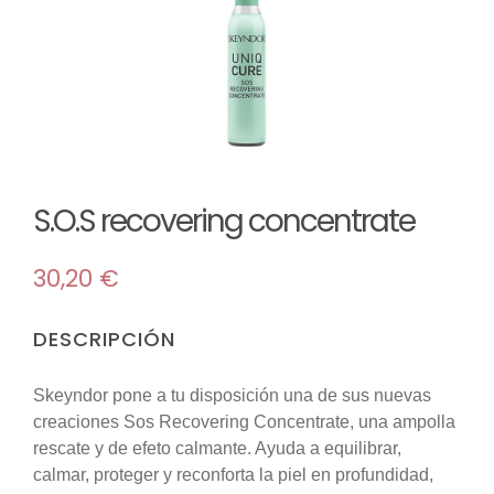
TIENDA
Maquillaje
MI CUENTA
Mascarillas
Room sprays
S.O.S recovering concentrate
30,20
€
Solar
DESCRIPCIÓN
Reed difusores
Skeyndor pone a tu disposición una de sus nuevas
creaciones Sos Recovering Concentrate, una ampolla
Velas
rescate y de efeto calmante. Ayuda a equilibrar,
calmar, proteger y reconforta la piel en profundidad,