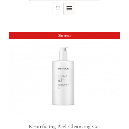
TIENDA
Maquillaje
MI CUENTA
Mascarillas
Sin stock
Room sprays
Solar
Reed difusores
Velas
Resurfacing Peel Cleansing Gel