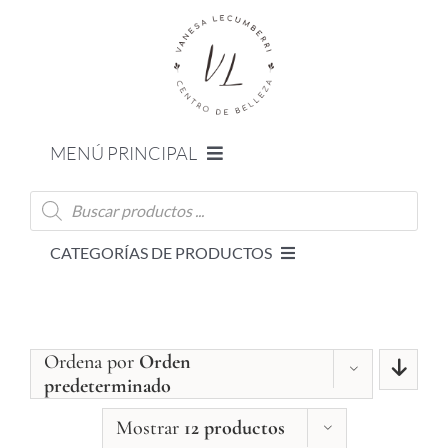
Saltar
al
contenido
MENÚ PRINCIPAL
Búsqueda
BIENVENIDO
de
productos
CATEGORÍAS DE PRODUCTOS
NUESTRO OBJETIVO
Cofres
NUESTROS SERVICIOS
Ordena por
Orden
Cuerpo
predeterminado
CONTACTO
Mostrar
12 productos
Cuidados faciales