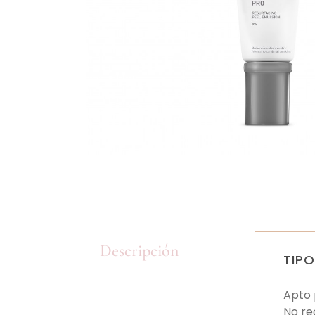
Descripción
TIPO
Apto 
No re