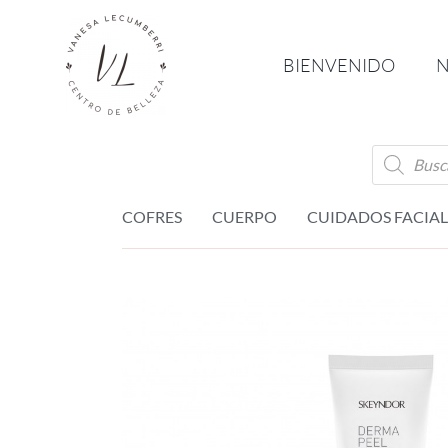
Saltar
al
BIENVENIDO
N
contenido
Búsque
de
product
COFRES
CUERPO
CUIDADOS FACIAL