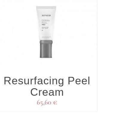
DETALLES
Resurfacing Peel
Res
Cream
C
65,60
€