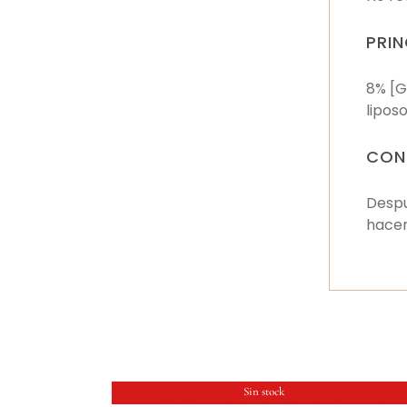
PRIN
8% [G
lipos
CON
Despu
hacer
Sin stock