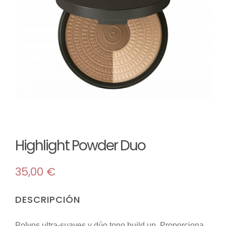
TIENDA
Maquillaje
MI CUENTA
Mascarillas
Room sprays
Solar
Highlight Powder Duo
Reed difusores
35,00
€
Velas
DESCRIPCIÓN
Polvos ultra-suaves y dúo tono build up. Proporciona